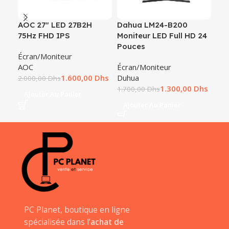
AOC 27″ LED 27B2H
Dahua LM24-B200
Écr
75Hz FHD IPS
Moniteur LED Full HD 24
SE
Pouces
Écran/Moniteur
Écr
AOC
Écran/Moniteur
Del
1.600,00
Dhs
Duhua
2.000,00
Dhs
1.9
1.300,00
Dhs
1.700,00
Dhs
Ajouter Au Panier
A
Ajouter Au Panier
PC Planet, boutique en ligne
spécialisée dans l’
achat de