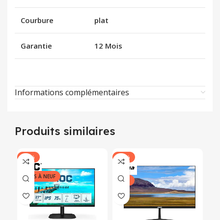
Courbure
plat
Garantie
12 Mois
Informations complémentaires
Produits similaires
-20%
-24%
-1
REMIS À NEUF
NEUF
NE