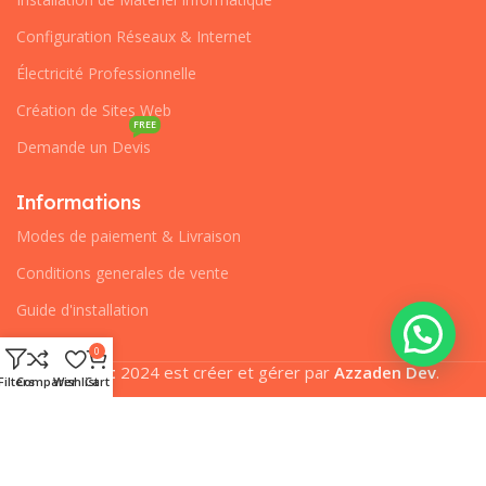
Configuration Réseaux & Internet
Électricité Professionnelle
Création de Sites Web
FREE
Demande un Devis
Informations
Modes de paiement & Livraison
Conditions generales de vente
Guide d'installation
0
Pcplanet
2024 est créer et gérer par
Azzaden Dev
.
Filters
Comparer
Wishlist
Cart
Nous utilisons des cookies pour améliorer votre