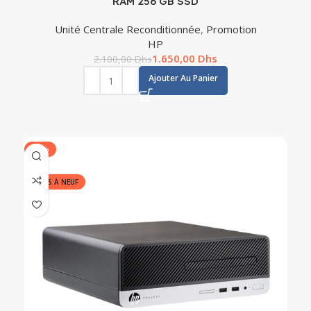
RAM 256 GB SSD
Unité Centrale Reconditionnée
,
Promotion
HP
1.650,00
Dhs
2.100,00
Dhs
Ajouter Au Panier
-19%
REMIS À NEUF