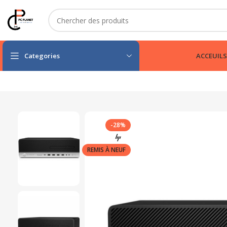
Categories
ACCEUIL
S
-28%
REMIS À NEUF