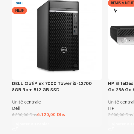
REMIS À NEUF
NEUF
DELL OptiPlex 7000 Tower i5-12700
HP EliteDes
8GB Ram 512 GB SSD
Go 256 Go
Unité centrale
Unité centra
Dell
HP
6.120,00
Dhs
6.890,00
Dhs
2.000,00
Dhs
Ajouter Au Panier
Ajouter Au 