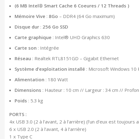
(6 MB Intel® Smart Cache 6 Coeures / 12 Threads )
Mémoire Vive
:
8Go
– DDR4 (64 Go maximum)
Disque dur
:
256 Go SSD
Carte graphique
:
Intel® UHD Graphics 630
Carte son
: Intégrée
Réseau
: Realtek RTL8151GD – Gigabit Ethernet
Système d’exploitation installé
: Microsoft Windows 10 P
Alimentation
: 180 Watt
Dimensions
: Hauteur : 10 cm // Largeur : 34 cm // Profo
Poids
: 5.3 kg
PORTS :
4x USB 3.0 (2 à l’avant, 2 à l’arrière) (l’un d’eux est toujours 
6 x USB 2.0 (2 à l’avant, 4 à l’arrière)
1 x Type C