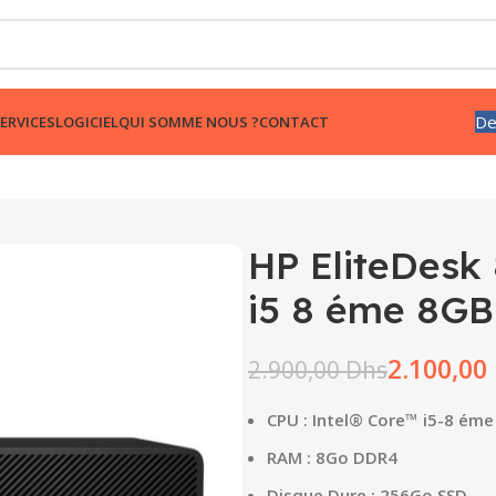
De
ERVICES
LOGICIEL
QUI SOMME NOUS ?
CONTACT
HP EliteDesk
i5 8 éme 8G
2.100,00
2.900,00
Dhs
CPU : Intel® Core™ i5-8 ém
RAM : 8Go DDR4
Disque Dure : 256Go SSD