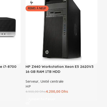
REMIS À NEUF
N
e i7-8700
HP Z440 Workstation Xeon E5 2620V3
Or
16 GB RAM 1TB HDD
70
Serveur
,
Unité centrale
Un
HP
Del
4.200,00
Dhs
4.900,00
Dhs
8.
Ajouter Au Panier
A