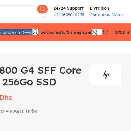
24/24 Support
Livraison
+212635010278
Partout au Maroc
mande un Devis
Se Connecter/s'enregistrer
0,00
Dhs
 800 G4 SFF Core
B 256Go SSD
Dhs
e @ 4.60GHz Turbo