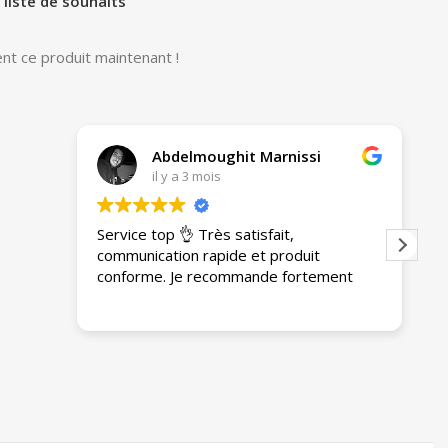
 liste de souhaits
nt ce produit maintenant !
Abdelmoughit Marnissi
il y a 3 mois
Service top 👌 Très satisfait,
A
communication rapide et produit
e
conforme. Je recommande fortement
g