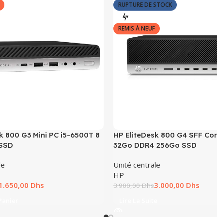
RUPTURE DE STOCK
REMIS À NEUF
k 800 G3 Mini PC i5-6500T 8
HP EliteDesk 800 G4 SFF Cor
 SSD
32Go DDR4 256Go SSD
le
Unité centrale
HP
1.650,00
Dhs
3.000,00
Dhs
3.900,00
Dhs
Panier
Lire La Suite