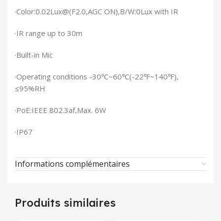
·Color:0.02Lux@(F2.0,AGC ON),B/W:0Lux with IR
·IR range up to 30m
·Built-in Mic
·Operating conditions -30℃~60℃(-22℉~140℉),
≤95%RH
·PoE:IEEE 802.3af,Max. 6W
·IP67
Informations complémentaires
Produits similaires