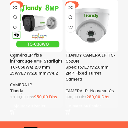
-14%
-28%
-3
Caméra IP fixe
TIANDY CAMERA IP TC-
Ti
infrarouge 8MP Starlight
C320N
C3
TC-C38WQ 2,8 mm
Spec:I3/E/Y/2.8mm
Sp
I5W/E/Y/2,8 mm/v4.2
2MP Fixed Turret
m/V
Camera
Mak
CAMERA IP
Tiandy
CAMERA IP
,
Nouveautés
CA
950,00
Dhs
280,00
Dhs
Tia
1.100,00
Dhs
390,00
Dhs
380
Ajouter Au Panier
Ajouter Au Panier
A