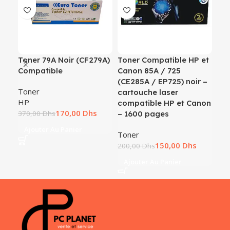
Toner 79A Noir (CF279A)
Toner Compatible HP et
To
Compatible
Canon 85A / 725
KO
(CE285A / EP725) noir –
TN
Toner
cartouche laser
pa
HP
compatible HP et Canon
170,00
Dhs
To
370,00
Dhs
– 1600 pages
520
Ajouter Au Panier
Toner
A
150,00
Dhs
200,00
Dhs
Ajouter Au Panier