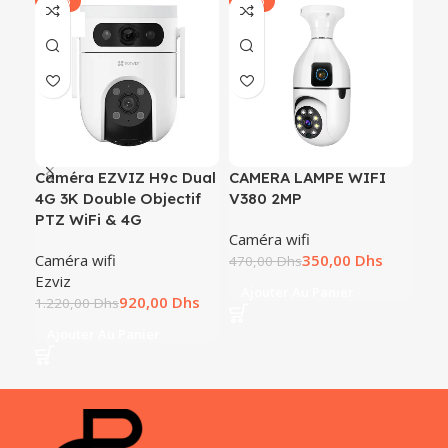
-25%
-26%
-2
Caméra EZVIZ H9c Dual
CAMERA LAMPE WIFI
Ca
4G 3K Double Objectif
V380 2MP
H9c
PTZ WiFi & 4G
obj
Caméra wifi
Caméra wifi
350,00
Dhs
Cam
470,00
Dhs
Ezviz
Ezv
Ajouter Au Panier
920,00
Dhs
1.220,00
Dhs
980
Ajouter Au Panier
A