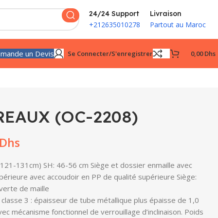
24/24 Support
Livraison
+212635010278
Partout au Maroc
mande un Devis
Se Connecter/s'enregistrer
0,00
Dhs
EAUX (OC-2208)
Dhs
H (121-131cm) SH: 46-56 cm Siège et dossier enmaille avec
périeure avec accoudoir en PP de qualité supérieure Siège:
verte de maille
classe 3 : épaisseur de tube métallique plus épaisse de 1,0
c mécanisme fonctionnel de verrouillage d’inclinaison. Poids