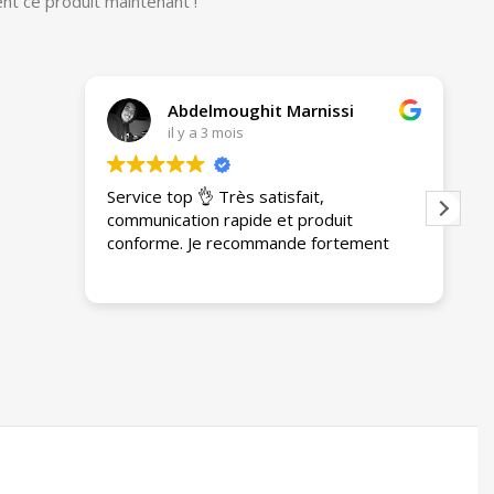
nt ce produit maintenant !
Abdelmoughit Marnissi
il y a 3 mois
Service top 👌 Très satisfait,
A
communication rapide et produit
e
conforme. Je recommande fortement
g