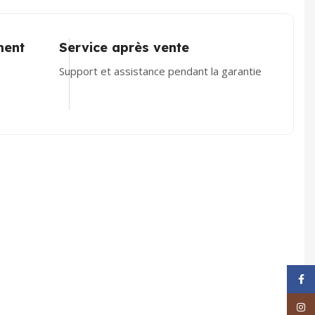
ment
Service après vente
Support et assistance pendant la garantie
Face
Inst