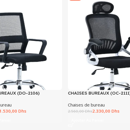
UREAUX (DO-2106)
CHAISES BUREAUX (OC-2111
bureau
Chaises de bureau
1.530,00
Dhs
2.330,00
Dhs
2.560,00
Dhs
Panier
Ajouter Au Panier