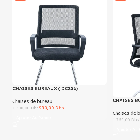
CHAISES BUREAUX ( DC256)
CHAISES B
Chaises de bureau
930,00
Dhs
1.200,00
Dhs
Chaises de 
Ajouter Au Panier
1.760,00
Dhs
Ajouter Au 