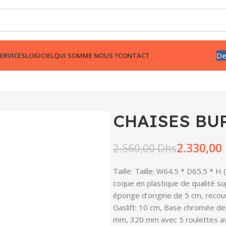
De
ERVICES
LOGICIEL
QUI SOMME NOUS ?
CONTACT
CHAISES BUR
2.330,00
2.560,00
Dhs
Taille: Taille: W64.5 * D65.5 * 
coque en plastique de qualité su
éponge d’origine de 5 cm, recou
Gaslift: 10 cm, Base chromée de 
mm, 320 mm avec 5 roulettes ave