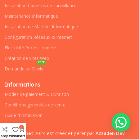
Installation Caméras de surveillance
Maintenance Informatique
Installation de Matériel Informatique
Configuration Réseaux & Internet
Électricité Professionnelle
Création de Sites Web
FREE
Demande un Devis
Informations
Modes de paiement & Livraison
Conditions generales de vente
Guide d'installation
0
Pcplanet
2024 est créer et gérer par
Azzaden Dev
.
Comparer
Wishlist
Cart