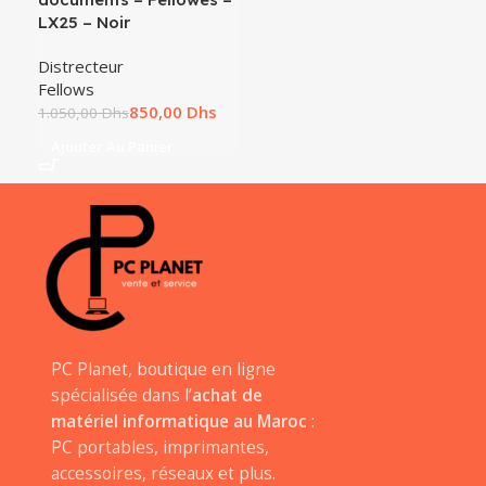
LX25 – Noir
Distrecteur
Fellows
850,00
Dhs
1.050,00
Dhs
Ajouter Au Panier
PC Planet, boutique en ligne
spécialisée dans l’
achat de
matériel informatique au Maroc
:
PC portables, imprimantes,
accessoires, réseaux et plus.