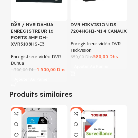
DVR / NVR DAHUA
DVR HIKVISION DS-
DV
ENREGISTREUR 16
7204HGHI-M1 4 CANAUX
72
PORTS 5MP DH-
CH
Enregistreur vidéo DVR
XVR5108HS-I3
Hickvision
Blo
Enregistreur vidéo DVR
580,00
Dhs
Hic
650,00
Dhs
Duhua
1.9
Ajouter Au Panier
1.500,00
Dhs
1.700,00
Dhs
A
Ajouter Au Panier
Produits similaires
-27%
-7%
-7