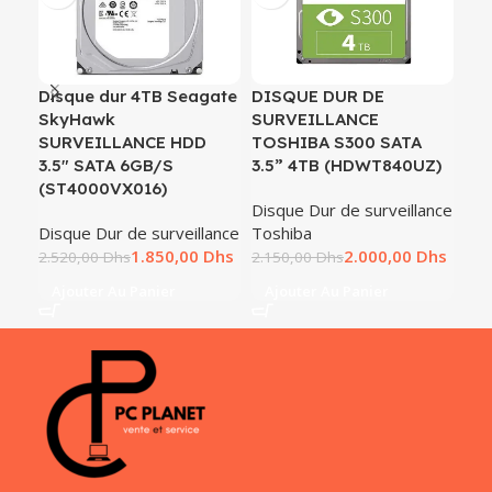
Disque dur 4TB Seagate
DISQUE DUR DE
Di
SkyHawk
SURVEILLANCE
HI
SURVEILLANCE HDD
TOSHIBA S300 SATA
VX1
3.5″ SATA 6GB/S
3.5” 4TB (HDWT840UZ)
Vid
(ST4000VX016)
Disque Dur de surveillance
Dis
Disque Dur de surveillance
Toshiba
Hic
1.850,00
Dhs
2.000,00
Dhs
2.520,00
Dhs
2.150,00
Dhs
1.9
Ajouter Au Panier
Ajouter Au Panier
A