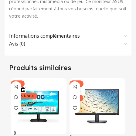
professionnel, multimédia ou de jeu. Ce moniteur ASUS
répond parfaitement à tous vos besoins, quelle que soit
votre activité.
Informations complémentaires
Avis (0)
Produits similaires
-20%
-16%
-2
REMIS À NEUF
NEUF
NE