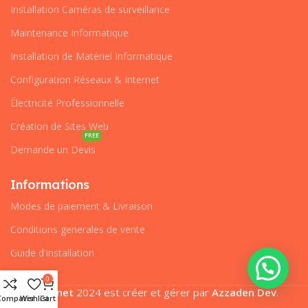
Installation Caméras de surveillance
Maintenance Informatique
Installation de Matériel Informatique
Configuration Réseaux & Internet
Électricité Professionnelle
Création de Sites Web
FREE
Demande un Devis
Informations
Modes de paiement & Livraison
Conditions generales de vente
Guide d'installation
0
Pcplanet
2024 est créer et gérer par
Azzaden Dev
.
Comparer
Wishlist
Cart