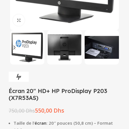
Click to enlarge
Écran 20″ HD+ HP ProDisplay P203
(X7R53AS)
550,00
Dhs
750,00
Dhs
Taille de l’
écran
: 20″ pouces (50,8 cm) – Format