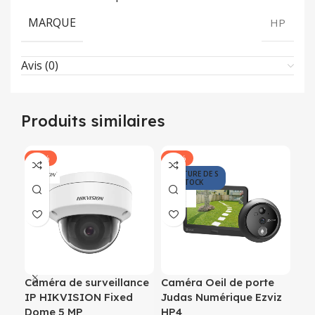
MARQUE
HP
Avis (0)
Produits similaires
-15%
-17%
RU
RUPTURE DE S
TOCK
Caméra de surveillance
Caméra Oeil de porte
Di
IP HIKVISION Fixed
Judas Numérique Ezviz
int
Dome 5 MP
HP4
Ul