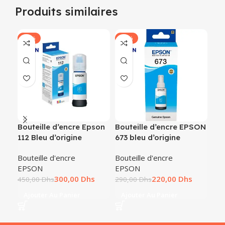
Produits similaires
-33%
-24%
-2
Bouteille d’encre Epson
Bouteille d’encre EPSON
Bou
112 Bleu d’origine
673 bleu d’origine
673
Bouteille d'encre
Bouteille d'encre
Bou
EPSON
EPSON
EP
300,00
Dhs
220,00
Dhs
450,00
Dhs
290,00
Dhs
290
Ajouter Au Panier
Ajouter Au Panier
A