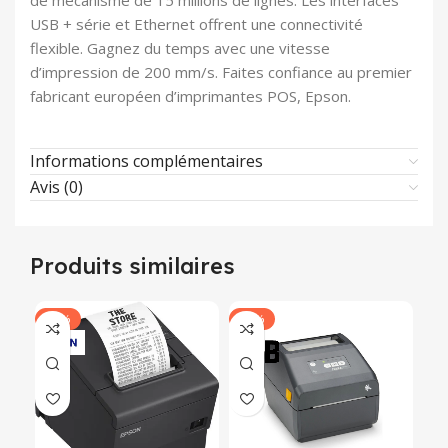
de mécanisme de 15 millions de lignes. Les interfaces
USB + série et Ethernet offrent une connectivité
flexible. Gagnez du temps avec une vitesse
d’impression de 200 mm/s. Faites confiance au premier
fabricant européen d’imprimantes POS, Epson.
Informations complémentaires
Avis (0)
Produits similaires
-11%
-15%
-2