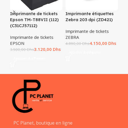
Imprimante de tickets
Imprimante étiquettes
IM
Epson TM-T88VII (112)
Zebra 203 dpi (ZD421)
TH
(C31CJ57112)
WD
Imprimante de tickets
CO
Imprimante de tickets
ZEBRA
EPSON
4.150,00
Dhs
Imp
4.890,00
Dhs
3.120,00
Dhs
3.500,00
Dhs
1.5
Ajouter Au Panier
Ajouter Au Panier
A
PC Planet, boutique en ligne