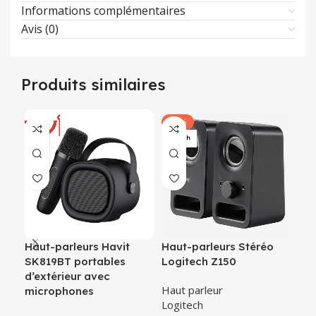
Informations complémentaires
Avis (0)
Produits similaires
-22%
-2
Haut-parleurs Havit
Haut-parleurs Stéréo
Hav
SK819BT portables
Logitech Z150
spe
d’extérieur avec
SK
Haut parleur
microphones
Logitech
Hau