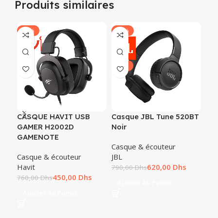
Produits similaires
-41%
-22%
-2
NEUF
CASQUE HAVIT USB
Casque JBL Tune 520BT
Ca
GAMER H2002D
Noir
Noi
GAMENOTE
Casque & écouteur
Cas
Casque & écouteur
JBL
Log
Havit
620,00
Dhs
790,00
Dhs
820
450,00
Dhs
760,00
Dhs
Ajouter Au Panier
A
Ajouter Au Panier