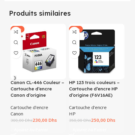
Produits similaires
-23%
-29%
-2
Canon CL-446 Couleur –
HP 123 trois couleurs –
HP 
Cartouche d’encre
Cartouche d’encre HP
Car
Canon d’origine
d’origine (F6V16AE)
d’o
Cartouche d'encre
Cartouche d'encre
Car
Canon
HP
HP
230,00
Dhs
250,00
Dhs
300,00
Dhs
350,00
Dhs
270
Ajouter Au Panier
Ajouter Au Panier
A