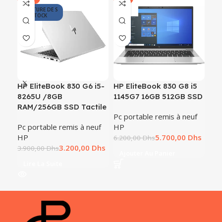
RUPTURE DE S
TOCK
RE
HP EliteBook 830 G6 i5-
HP EliteBook 830 G8 i5
HP 
8265U /8GB
1145G7 16GB 512GB SSD
8è
RAM/256GB SSD Tactile
Go
Pc portable remis à neuf
Pc portable remis à neuf
HP
Pc 
HP
5.700,00
Dhs
HP
6.200,00
Dhs
3.200,00
Dhs
3.900,00
Dhs
5.3
Ajouter Au Panier
Lire La Suite
A