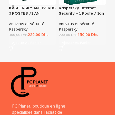
KASPERSKY ANTIVIRUS
Kaspersky Internet
KA
3 POSTES /1 AN
Security – 1 Poste / 1an
SE
AN
Antivirus et sécurité
Antivirus et sécurité
Kaspersky
Kaspersky
Ant
220,00
Dhs
150,00
Dhs
Kas
300,00
Dhs
200,00
Dhs
780
Ajouter Au Panier
Ajouter Au Panier
A
PC Planet, boutique en ligne
spécialisée dans l’
achat de