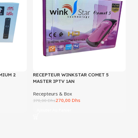
MIUM 2
RECEPTEUR WINKSTAR COMET 5
RE
MASTER IPTV 1AN
AN
Recepteurs & Box
Re
270,00
Dhs
Wi
370,00
Dhs
45
Ajouter Au Panier
A