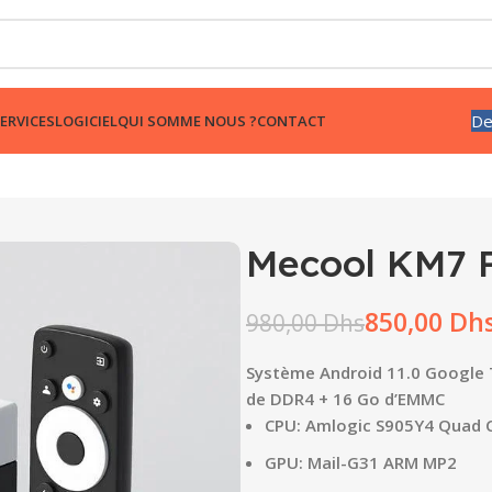
De
ERVICES
LOGICIEL
QUI SOMME NOUS ?
CONTACT
Mecool KM7 P
850,00
Dh
980,00
Dhs
Système Android 11.0 Google 
de DDR4 + 16 Go d’EMMC
CPU: Amlogic S905Y4 Quad C
GPU: Mail-G31 ARM MP2