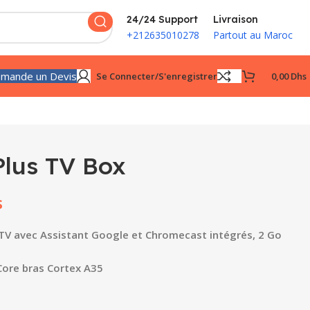
24/24 Support
Livraison
+212635010278
Partout au Maroc
mande un Devis
Se Connecter/s'enregistrer
0,00
Dhs
lus TV Box
s
TV avec Assistant Google et Chromecast intégrés, 2 Go
ore bras Cortex A35