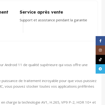
ment
Service après vente
Support et assistance pendant la garantie
Face
Inst
TikT
ur Android 11 de qualité supérieure qui vous offre une
Tele
uissance de traitement incroyable pour que vous puissiez
C, vous pouvez stocker toutes vos applications préférées
t en charge la technologie AV1, H.265, VP9 P-2, HDR 10+ et