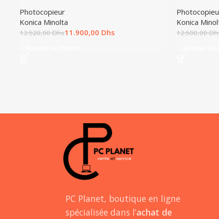
Photocopieur
Photocopieu
Konica Minolta
Konica Minol
11.900,00
Dhs
13.520,00
Dhs
12.500,00
Dh
Ajouter Au Panier
Ajouter Au 
PC Planet, boutique en ligne
spécialisée dans l’
achat de