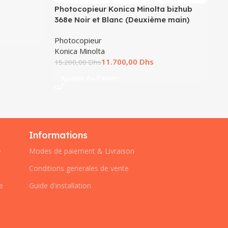
Ph
Photocopieur Konica Minolta bizhub
Ko
368e Noir et Blanc (Deuxième main)
16
A
Photocopieur
Konica Minolta
11.700,00
Dhs
15.200,00
Dhs
Ajouter Au Panier
Informations
e
Modes de paiement & Livraison
Conditions generales de vente
e
Guide d'installation