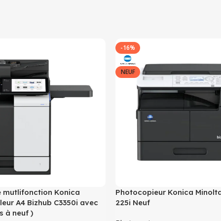
-16%
NEUF
 mutlifonction Konica
Photocopieur Konica Minolt
leur A4 Bizhub C3350i avec
225i Neuf
s à neuf )