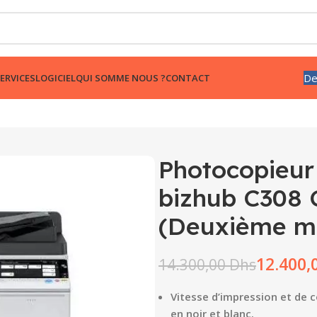
De
ERVICES
LOGICIEL
QUI SOMME NOUS ?
CONTACT
Photocopieur
bizhub C308 
(Deuxième m
12.400,
14.300,00
Dhs
Vitesse d’impression et de 
en noir et blanc.