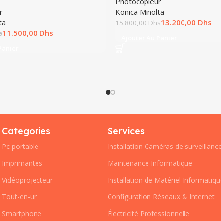
Photocopieur
r
Konica Minolta
ta
13.200,00
Dhs
15.800,00
Dhs
11.500,00
Dhs
s
Ajouter Au Panier
Panier
Categories
Services
Pc portable
Installation Caméras de surveillanc
Imprimantes
Maintenance Informatique
Vidéoprojecteur
Installation de Matériel Informatiqu
Tout-en-un
Configuration Réseaux & Internet
Smartphone
Électricité Professionnelle