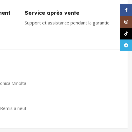
Face
ment
Service après vente
Inst
Support et assistance pendant la garantie
TikT
Tele
onica Minolta
Remis à neuf