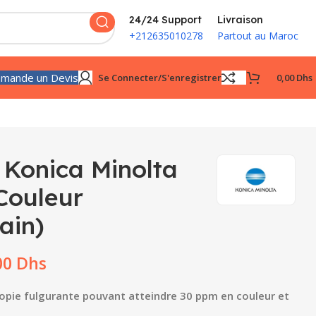
24/24 Support
Livraison
+212635010278
Partout au Maroc
mande un Devis
Se Connecter/s'enregistrer
0,00
Dhs
 Konica Minolta
Couleur
ain)
00
Dhs
copie fulgurante pouvant atteindre 30 ppm en couleur et