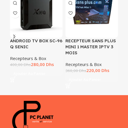
ANDROID TV BOX SC-96
RECEPTEUR SANS PLUS
RE
Q SENIC
MINI 1 MASTER IPTV 3
MI
MOIS
MO
Recepteurs & Box
280,00
Dhs
Recepteurs & Box
Rec
400,00
Dhs
220,00
Dhs
360,00
Dhs
360
Ajouter Au Panier
Ajouter Au Panier
A