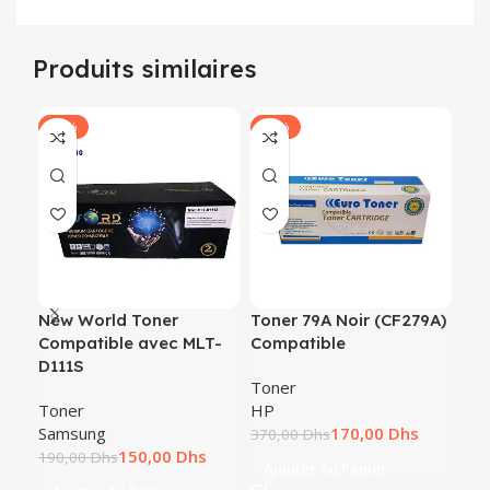
Produits similaires
-21%
-54%
-2
New World Toner
Toner 79A Noir (CF279A)
To
Compatible avec MLT-
Compatible
Pa
D111S
(PA
Toner
pa
Toner
HP
Samsung
170,00
Dhs
To
370,00
Dhs
150,00
Dhs
PA
190,00
Dhs
Ajouter Au Panier
250