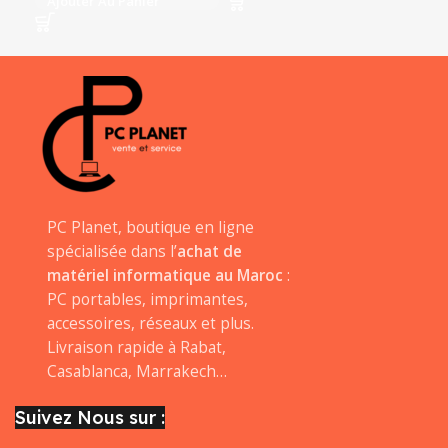
Ajouter Au Panier
A
PC Planet, boutique en ligne
spécialisée dans l’
achat de
matériel informatique au Maroc
:
PC portables, imprimantes,
accessoires, réseaux et plus.
Livraison rapide à Rabat,
Casablanca, Marrakech…
Suivez Nous sur :