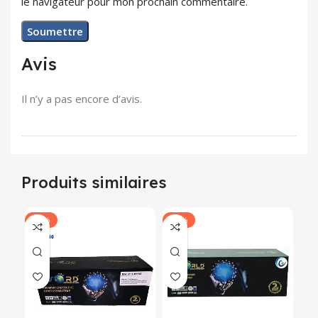
le navigateur pour mon prochain commentaire.
Avis
Il n’y a pas encore d’avis.
Produits similaires
-21%
-25%
-2