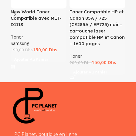
New World Toner
Toner Compatible HP et
Ton
Compatible avec MLT-
Canon 85A / 725
Min
D111S
(CE285A / EP725) noir –
C3
cartouche laser
Toner
To
compatible HP et Canon
Samsung
Kon
– 1600 pages
150,00
Dhs
190,00
Dhs
780
Toner
Ajouter Au Panier
A
150,00
Dhs
200,00
Dhs
Ajouter Au Panier
PC Planet, boutique en ligne