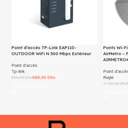
Point d’accès TP-Link EAP110-
Ponts Wi-Fi
OUTDOOR WiFi N 300 Mbps Extérieur
AirMetro – 
AIRMETRO
Point d'accès
Tp-link
Point d'accè
680,00
Dhs
Ruijie
890,00
Dhs
1.120,00
Dhs
Ajouter Au Panier
Ajouter Au 