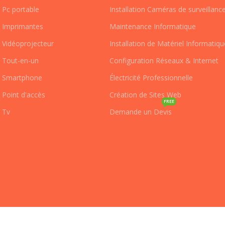
Pc portable
Installation Caméras de surveillanc
Imprimantes
Maintenance Informatique
Vidéoprojecteur
Installation de Matériel Informatiqu
Tout-en-un
Configuration Réseaux & Internet
Smartphone
Électricité Professionnelle
Point d'accès
Création de Sites Web
FREE
Tv
Demande un Devis
Pcplanet
2024 est créer et gérer par
Azzaden Dev
.