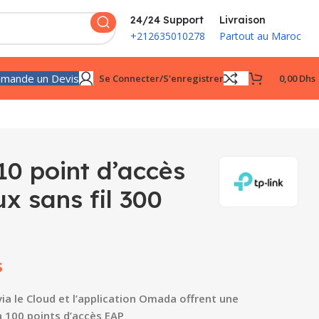
24/24 Support
Livraison
+212635010278
Partout au Maroc
mande un Devis
Se Connecter/s'enregistrer
0,00
Dhs
10 point d’accès
x sans fil 300
s
via le Cloud et l’application Omada offrent une
à 100 points d’accès EAP