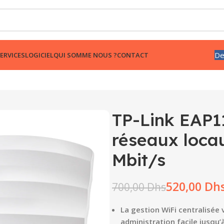
De
ERVICES
LOGICIEL
QUI SOMME NOUS ?
CONTACT
TP-Link EAP1
réseaux locau
Mbit/s
520,00
Dh
700,00
Dhs
La gestion WiFi centralisée 
administration facile jusqu’