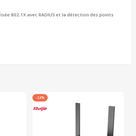
risée 802.1X avec RADIUS et la détection des points
-24%
-