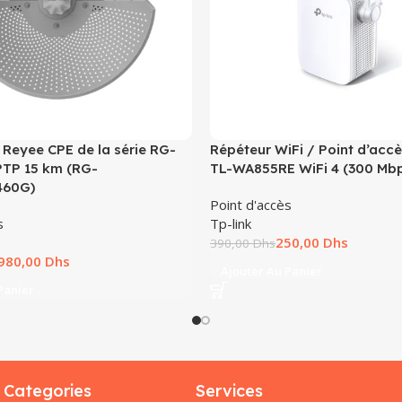
 Reyee CPE de la série RG-
Répéteur WiFi / Point d’acc
PTP 15 km (RG-
TL-WA855RE WiFi 4 (300 Mb
460G)
Point d'accès
s
Tp-link
250,00
Dhs
390,00
Dhs
980,00
Dhs
Ajouter Au Panier
Panier
Categories
Services