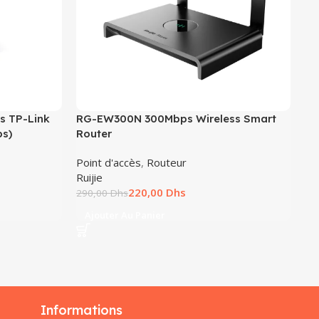
ès TP-Link
RG-EW300N 300Mbps Wireless Smart
Ru
ps)
Router
fi
5 
Point d'accès
,
Routeur
Ruijie
Po
220,00
Dhs
Rui
290,00
Dhs
2.
Ajouter Au Panier
A
Informations