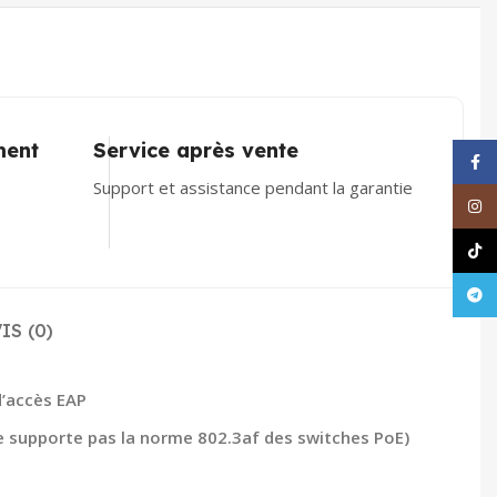
ment
Service après vente
Face
Support et assistance pendant la garantie
Inst
TikT
Tele
IS (0)
d’accès EAP
ne supporte pas la norme 802.3af des switches PoE)