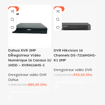
-12%
-21%
-2
Dahua XVR 2MP
DVR Hikvision 16
DV
Enregistreur Vidéo
Channels DS-7216HGHI-
72
Numérique 16 Canaux 1U
K1 2MP
CH
1HDD – XVR4116HS-I
Enregistreur vidéo DVR
Enr
Enregistreur vidéo DVR
950,00
Dhs
Hic
1.200,00
Dhs
Duhua
900
Ajouter Au Panier
880,00
Dhs
1.000,00
Dhs
A
Ajouter Au Panier