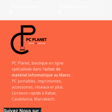
Ajouter Au Panier
Ajouter Au Panier
A
PC Planet, boutique en ligne
spécialisée dans l’
achat de
matériel informatique au Maroc
:
PC portables, imprimantes,
accessoires, réseaux et plus.
Livraison rapide à Rabat,
Casablanca, Marrakech…
Suivez Nous sur :