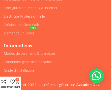
Configuration Réseaux & Internet
Électricité Professionnelle
Création de Sites Web
FREE
Demande un Devis
Informations
Modes de paiement & Livraison
Conditions generales de vente
Guide d'installation
0
Pcplanet
2024 est créer et gérer par
Azzaden Dev
.
Comparer
Wishlist
Cart
Nous utilisons des cookies pour améliorer votre