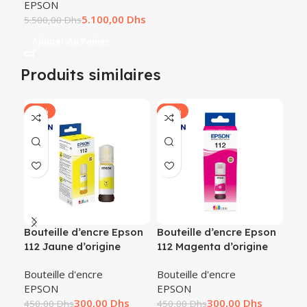
EPSON
5.100,00
Dhs
5.500,00
Dhs
Ajouter Au Panier
Produits similaires
-33%
-33%
-2
Bouteille d’encre Epson
Bouteille d’encre Epson
Bou
112 Jaune d’origine
112 Magenta d’origine
673
Bouteille d'encre
Bouteille d'encre
Bou
EPSON
EPSON
EP
300,00
Dhs
300,00
Dhs
450,00
Dhs
450,00
Dhs
320