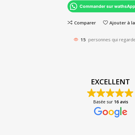
Commander sur wathsAp
Comparer
Ajouter à la
15
personnes qui regarde
Abdelmoughit Marnissi
il y a 3 mois
EXCELLENT
Service top 👌 Très satisfait,
communication rapide et produit
Basée sur
16 avis
conforme. Je recommande forteme