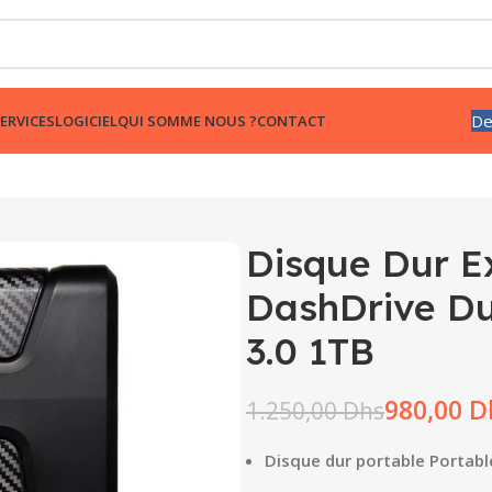
De
ERVICES
LOGICIEL
QUI SOMME NOUS ?
CONTACT
Disque Dur E
DashDrive D
3.0 1TB
980,00
D
1.250,00
Dhs
Disque dur portable Portab