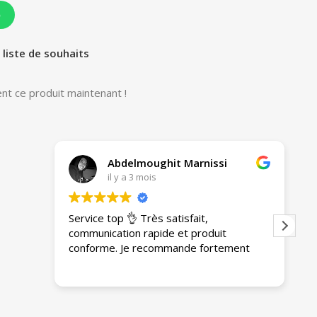
p
 liste de souhaits
nt ce produit maintenant !
KXP
il y a 3 mois
Achat en ligne simple, produit conforme
M
et livraison correcte. Satisfait
nt
globalement 👍