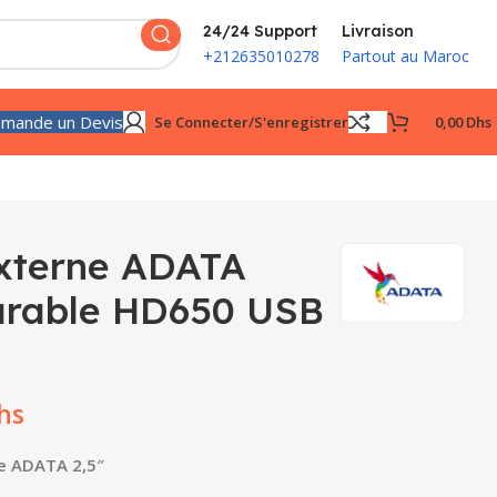
24/24 Support
Livraison
+212635010278
Partout au Maroc
mande un Devis
Se Connecter/s'enregistrer
0,00
Dhs
xterne ADATA
urable HD650 USB
hs
le ADATA 2,5″