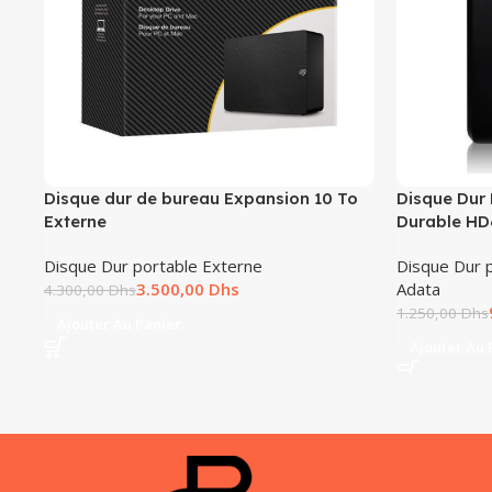
Disque dur de bureau Expansion 10 To
Disque Dur
Externe
Durable HD
Disque Dur portable Externe
Disque Dur 
3.500,00
Dhs
Adata
4.300,00
Dhs
1.250,00
Dhs
Ajouter Au Panier
Ajouter Au 