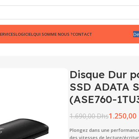
De
ERVICES
LOGICIEL
QUI SOMME NOUS ?
CONTACT
Disque Dur p
SSD ADATA S
(ASE760-1TU
1.250,00
1.690,00
Dhs
Plongez dans une performance
des vitesses de lecture/écritur