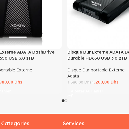
 Externe ADATA DashDrive
Disque Dur Externe ADATA D
650 USB 3.0 1TB
Durable HD650 USB 3.0 2TB
portable Externe
Disque Dur portable Externe
Adata
980,00
Dhs
1.200,00
Dhs
1.580,00
Dhs
Panier
Ajouter Au Panier
Categories
Services