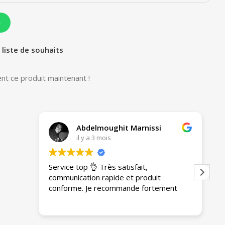
p
 liste de souhaits
nt ce produit maintenant !
Abdelmoughit Marnissi
il y a 3 mois
Service top 👌 Très satisfait,
A
communication rapide et produit
e
conforme. Je recommande fortement
g