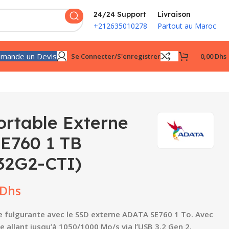
24/24 Support
Livraison
+212635010278
Partout au Maroc
mande un Devis
Se Connecter/s'enregistrer
0,00
Dhs
ortable Externe
E760 1 TB
32G2-CTI)
Dhs
 fulgurante avec le SSD externe ADATA SE760 1 To. Avec
e allant jusqu’à 1050/1000 Mo/s via l’USB 3.2 Gen 2,