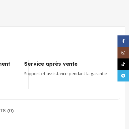
Face
Inst
ment
Service après vente
TikT
Support et assistance pendant la garantie
Tele
IS (0)