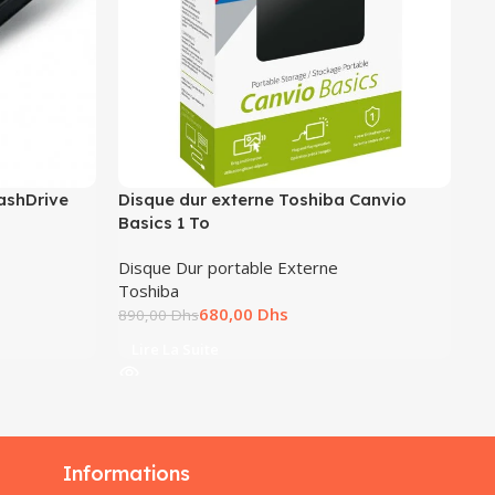
ashDrive
Disque dur externe Toshiba Canvio
Di
Basics 1 To
HV
Disque Dur portable Externe
Di
Toshiba
Ad
680,00
Dhs
890,00
Dhs
90
Lire La Suite
L
Informations