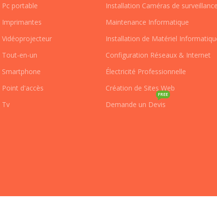
Pc portable
Installation Caméras de surveillanc
Imprimantes
Maintenance Informatique
Vidéoprojecteur
Installation de Matériel Informatiqu
Tout-en-un
Configuration Réseaux & Internet
Smartphone
Électricité Professionnelle
Point d'accès
Création de Sites Web
FREE
Tv
Demande un Devis
Pcplanet
2024 est créer et gérer par
Azzaden Dev
.