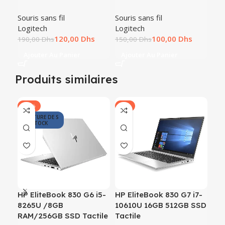
Souris sans fil
Souris sans fil
Logitech
Logitech
120,00
Dhs
100,00
Dhs
190,00
Dhs
150,00
Dhs
Ajouter Au Panier
Ajouter Au Panier
Produits similaires
-18%
-7%
-8
RUPTURE DE S
TOCK
HP EliteBook 830 G6 i5-
HP EliteBook 830 G7 i7-
HP 
8265U /8GB
10610U 16GB 512GB SSD
11
RAM/256GB SSD Tactile
Tactile