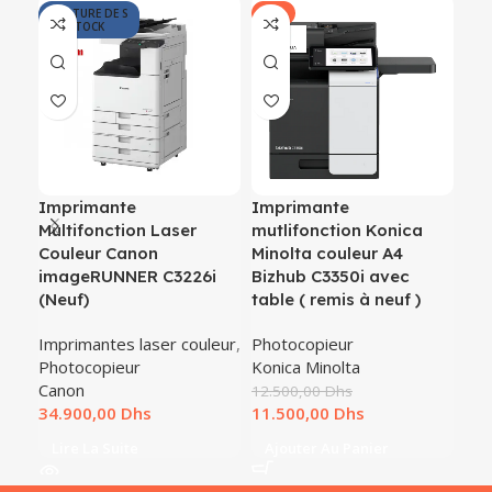
RUPTURE DE S
-8%
-1
TOCK
Imprimante
Imprimante
Pho
Multifonction Laser
mutlifonction Konica
min
Couleur Canon
Minolta couleur A4
(D
imageRUNNER C3226i
Bizhub C3350i avec
Pho
(Neuf)
table ( remis à neuf )
Kon
Imprimantes laser couleur
,
Photocopieur
11.
Photocopieur
Konica Minolta
10.
Canon
12.500,00
Dhs
A
Dhs
11.500,00
Dhs
Lire La Suite
Ajouter Au Panier