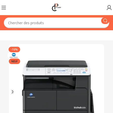
-16%
NEUF